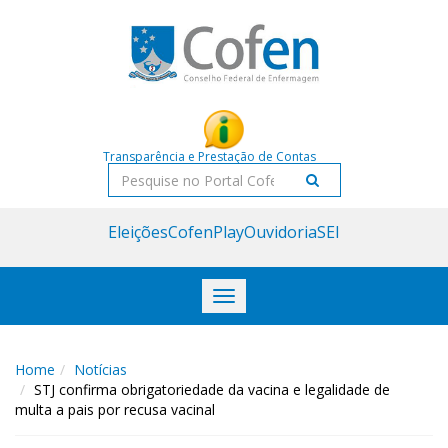
Acessar
Acessar
o
a
conteúdo
navegação
Transparência e Prestação de Contas
Pesquisar
Eleições
CofenPlay
Ouvidoria
SEI
Toggle
navigation
Home
Notícias
STJ confirma obrigatoriedade da vacina e legalidade de
multa a pais por recusa vacinal