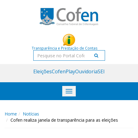
Acessar
Acessar
o
a
conteúdo
navegação
Transparência e Prestação de Contas
Pesquisar
Eleições
CofenPlay
Ouvidoria
SEI
Toggle
navigation
Home
Notícias
Cofen realiza janela de transparência para as eleições