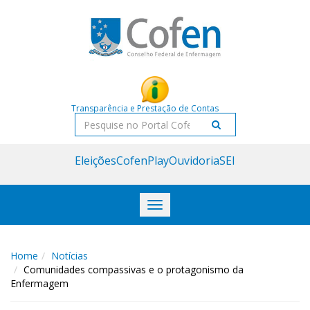
Acessar
Acessar
o
a
conteúdo
navegação
Transparência e Prestação de Contas
Pesquisar
Eleições
CofenPlay
Ouvidoria
SEI
Toggle
navigation
Home
Notícias
Comunidades compassivas e o protagonismo da
Enfermagem