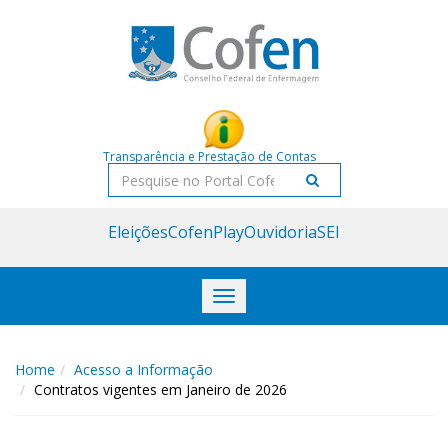
Acessar
Acessar
o
a
conteúdo
navegação
Transparência e Prestação de Contas
Pesquisar
Eleições
CofenPlay
Ouvidoria
SEI
Toggle
navigation
Home
Acesso a Informação
Contratos vigentes em Janeiro de 2026