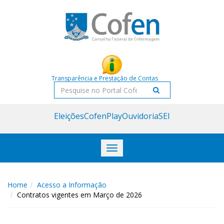
Acessar
Acessar
o
a
conteúdo
navegação
Transparência e Prestação de Contas
Pesquisar
Eleições
CofenPlay
Ouvidoria
SEI
Toggle
navigation
Home
Acesso a Informação
Contratos vigentes em Março de 2026