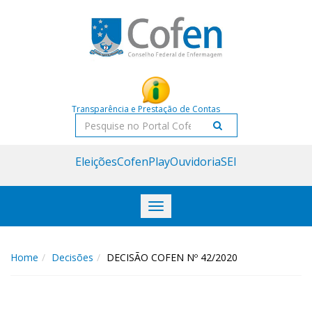
Acessar
Acessar
o
a
conteúdo
navegação
Transparência e Prestação de Contas
Pesquisar
Eleições
CofenPlay
Ouvidoria
SEI
Toggle
navigation
Home
Decisões
DECISÃO COFEN Nº 42/2020