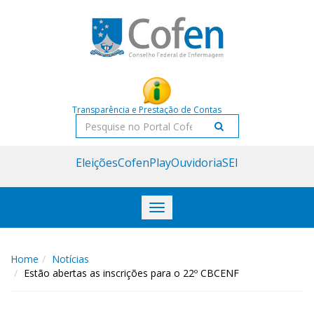
Acessar
Acessar
o
a
conteúdo
navegação
Transparência e Prestação de Contas
Pesquisar
Eleições
CofenPlay
Ouvidoria
SEI
Toggle
navigation
Home
Notícias
Estão abertas as inscrições para o 22º CBCENF