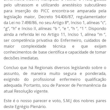
pelo ultrassom e utilizando anestésico subcutâneo
para inserção do PICC encontra-se amparada pela
legislação maior, Decreto 94.406/87, regulamentador
da Lei no 7.498/86, no seu Artigo 8°, Inciso 1, alíneas “c”,
“g”, “h” e Inciso II, alíneas: “b “, “e “, “h “, “1 “. Dispondo
ainda a referida lei no Artigo 11, Inciso 1, alínea “m “,
ser competência privativa do Enfermeiro, cuidados de
maior complexidade técnica e que exijam
conhecimentos de base científica e capacidade de tomar
decisões imediatas.
Concluo que há Regionais diversos legislando sobre o
assunto, de maneira muito segura e ponderada,
exigindo do profissional enfermeiro qualificação
adequada. Portanto, sou de Parecer de Permanência da
atual Resolução vigente.
Este é o nosso parecer e voto, S.M.J dos nobres pares
deste Egrégio Plenário.