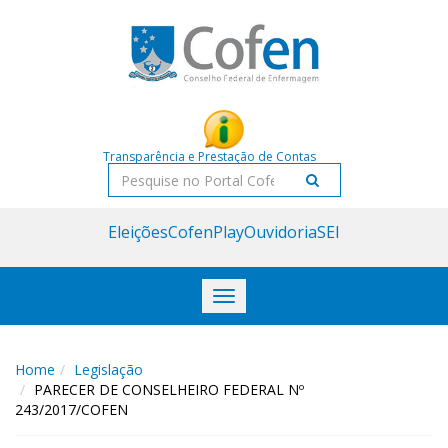
Acessar
Acessar
o
a
conteúdo
navegação
Transparência e Prestação de Contas
Pesquisar
Eleições
CofenPlay
Ouvidoria
SEI
Toggle
navigation
Home
Legislação
PARECER DE CONSELHEIRO FEDERAL Nº
243/2017/COFEN