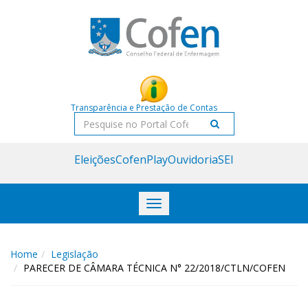
Acessar
Acessar
o
a
conteúdo
navegação
Transparência e Prestação de Contas
Pesquisar
Eleições
CofenPlay
Ouvidoria
SEI
Toggle
navigation
Home
Legislação
PARECER DE CÂMARA TÉCNICA N° 22/2018/CTLN/COFEN