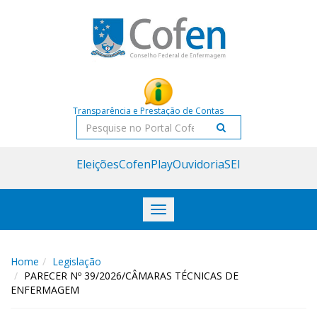
Acessar
Acessar
o
a
conteúdo
navegação
Transparência e Prestação de Contas
Pesquisar
Eleições
CofenPlay
Ouvidoria
SEI
Toggle
navigation
Home
Legislação
PARECER Nº 39/2026/CÂMARAS TÉCNICAS DE
ENFERMAGEM