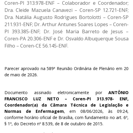
Coren-PI 313.978-ENF – Colaborador e Coordenador;
Dra. Cleide Mazuela Canavezi – Coren-SP 12.721-ENF;
Dra. Natália Augusto Rodrigues Bortolotti – Coren-SP
211.931-ENF; Dr. Arthur Antunes Soares Lopes – Coren-
PI 393.385-ENF; Dr. José Maria Barreto de Jesus –
Coren-PA 20.306-ENF e Dr. Osvaldo Albuquerque Sousa
Filho – Coren-CE 56.145-ENF.
Parecer aprovado na 589ª Reunião Ordinária de Plenário em 20
de maio de 2026.
Documento assinado eletronicamente por
ANTÔNIO
FRANCISCO LUZ NETO – Coren-PI 313.978- ENF,
Coordenador(a) da Câmara Técnica de Legislação e
Normas de Enfermagem
, em 08/06/2026, às 09:24,
conforme horário oficial de Brasília, com fundamento no art. 6º,
§ 1º, do Decreto nº 8.539, de 8 de outubro de 2015.