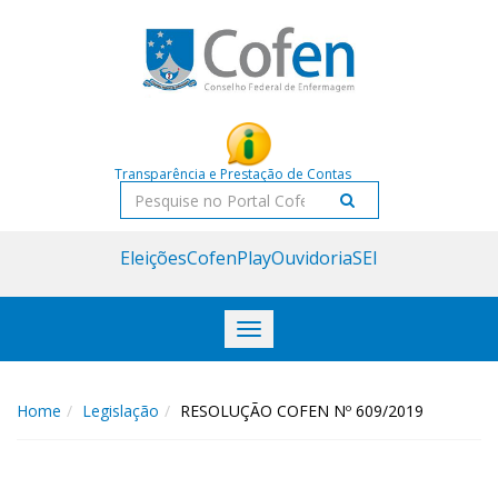
Acessar
Acessar
o
a
conteúdo
navegação
Transparência e Prestação de Contas
Pesquisar
Eleições
CofenPlay
Ouvidoria
SEI
Toggle
navigation
Home
Legislação
RESOLUÇÃO COFEN Nº 609/2019