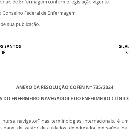
onais de Enfermagem conforme legislação vigente.
lo Conselho Federal de Enfermagem.
 de sua publicação.
OS SANTOS
SILV
-IR
C
ANEXO DA RESOLUÇÃO COFEN Nº 735/2024
 DO ENFERMEIRO NAVEGADOR E DO ENFERMEIRO CLÍNICO
nurse navigator” nas terminologias internacionais, é um 
papel de gestor de cuidados, de educador em saúde, de au