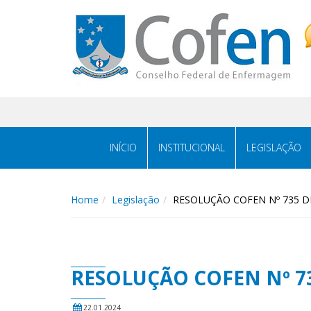
Acessar
Acessar
o
a
conteúdo
navegação
INÍCIO
INSTITUCIONAL
LEGISLAÇÃO
Home
Legislação
RESOLUÇÃO COFEN Nº 735 DE
RESOLUÇÃO COFEN Nº 73
22.01.2024