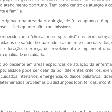
ce o atendimento oportuno. Tem como centro de atuação a c
e e família.
iginado na área da oncologia, ele foi adaptado e é apli
ansmissíveis quanto não transmissíveis.
onhecido como “clinical nurse specialist” nas terminologias
dados de saúde de qualidade e altamente especializados, o
 educação, liderança, desenvolvimento e implementação de
 a qualidade do cuidado.
eto ao paciente em áreas específicas de atuação da enfer
cialidade pode ser definida por diferentes critérios, exemp
 (cuidados intensivos, emergência, cuidados paliativos), doe
u determinados problemas ou disfunções (dor, feridas, inconti
do a necessidade de navegação e obstáculos biopsicossociai