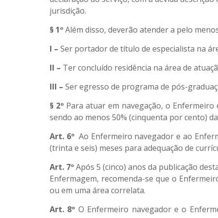
jurisdição.
§ 1º
Além disso, deverão atender a pelo menos
I –
Ser portador de título de especialista na á
II –
Ter concluído residência na área de atuaçã
III –
Ser egresso de programa de pós-graduação
§ 2º
Para atuar em navegação, o Enfermeiro e
sendo ao menos 50% (cinquenta por cento) da c
Art. 6º
Ao Enfermeiro navegador e ao Enfermei
(trinta e seis) meses para adequação de currícu
Art. 7º
Após 5 (cinco) anos da publicação dest
Enfermagem, recomenda-se que o Enfermeiro 
ou em uma área correlata.
Art. 8º
O Enfermeiro navegador e o Enfermeir