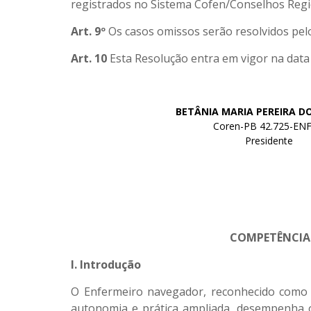
registrados no Sistema Cofen/Conselhos Regi
Art. 9º
Os casos omissos serão resolvidos pe
Art. 10
Esta Resolução entra em vigor na data
BETÂNIA MARIA PEREIRA D
Coren-PB 42.725-ENF
Presidente
COMPETÊNCIAS
I. Introdução
O Enfermeiro navegador, reconhecido como “
autonomia e prática ampliada, desempenha o 