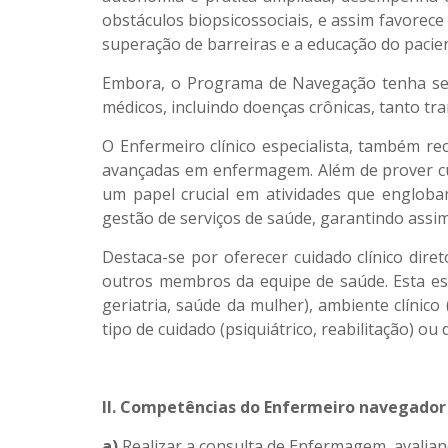
obstáculos biopsicossociais, e assim favore
superação de barreiras e a educação do pacient
Embora, o Programa de Navegação tenha se or
médicos, incluindo doenças crônicas, tanto tr
O Enfermeiro clínico especialista, também rec
avançadas em enfermagem. Além de prover cui
um papel crucial em atividades que englobam
gestão de serviços de saúde, garantindo assim
Destaca-se por oferecer cuidado clínico dir
outros membros da equipe de saúde. Esta espe
geriatria, saúde da mulher), ambiente clínico
tipo de cuidado (psiquiátrico, reabilitação) o
II. Competências do Enfermeiro navegador
a)
Realizar a consulta de Enfermagem, avalian