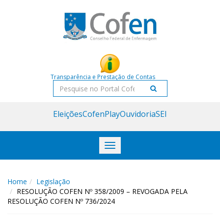
Acessar
Acessar
o
a
conteúdo
navegação
Transparência e Prestação de Contas
Pesquisar
Eleições
CofenPlay
Ouvidoria
SEI
Toggle
navigation
Home
Legislação
RESOLUÇÃO COFEN Nº 358/2009 – REVOGADA PELA
RESOLUÇÃO COFEN Nº 736/2024