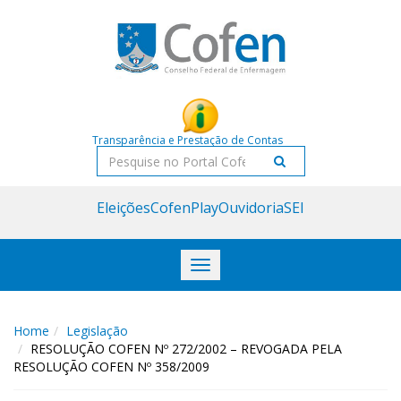
Acessar
Acessar
o
a
conteúdo
navegação
Transparência e Prestação de Contas
Pesquisar
Eleições
CofenPlay
Ouvidoria
SEI
Toggle
navigation
Home
Legislação
RESOLUÇÃO COFEN Nº 272/2002 – REVOGADA PELA
RESOLUÇÃO COFEN Nº 358/2009