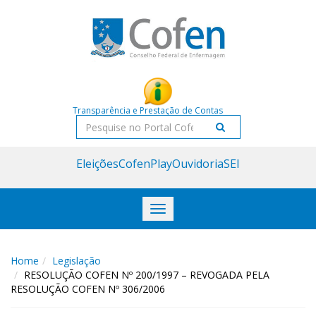
Acessar
Acessar
o
a
conteúdo
navegação
Transparência e Prestação de Contas
Pesquisar
Eleições
CofenPlay
Ouvidoria
SEI
Toggle
navigation
Home
Legislação
RESOLUÇÃO COFEN Nº 200/1997 – REVOGADA PELA
RESOLUÇÃO COFEN Nº 306/2006