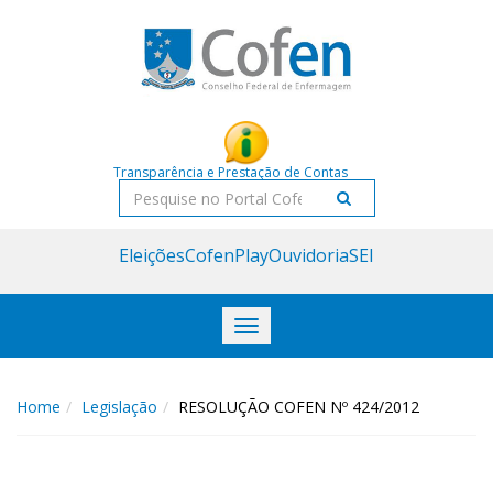
Acessar
Acessar
o
a
conteúdo
navegação
Transparência e Prestação de Contas
Pesquisar
Eleições
CofenPlay
Ouvidoria
SEI
Toggle
navigation
Home
Legislação
RESOLUÇÃO COFEN Nº 424/2012